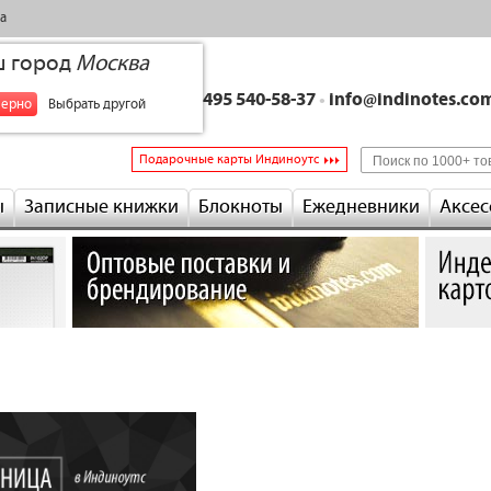
а
ш город
Москва
+7 495 540-58-37
•
info@indinotes.co
верно
Выбрать другой
Подарочные карты Индиноутс
ы
Записные книжки
Блокноты
Ежедневники
Аксес