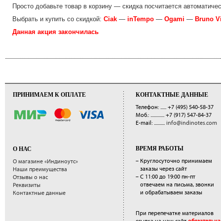
Просто добавьте товар в корзину — скидка посчитается автоматичес
Выбрать и купить со скидкой:
Ciak
—
inTempo
—
Ogami
—
Bruno V
Данная акция закончилась
ПРИНИМАЕМ К ОПЛАТЕ
КОНТАКТНЫЕ ДАННЫЕ
Телефон: ......
+7 (495) 540-58-37
Моб.: ..............
+7 (917) 547-84-37
E-mail: ...........
info@indinotes.com
ВРЕМЯ РАБОТЫ
О НАС
– Круглосуточно принимаем
О магазине «Индиноутс»
заказы через сайт
Наши преимущества
– С 11:00 до 19:00 пн-пт
Отзывы о нас
отвечаем на письма, звонки
Реквизиты
и обрабатываем заказы
Контактные данные
При перепечатке материалов