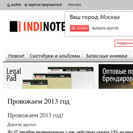
войти
зарегистрироваться
Москва
Ваш город
Москва
indinotes
+7
Да, верно
Выбрать другой
Подарочн
Новое!
Скетчбуки и альбомы
Записные книжки
Провожаем 2013 год
Провожаем 2013 год!
Дорогие друзья.
До 27 декабря включительно у нас действует скидка 13% на вес